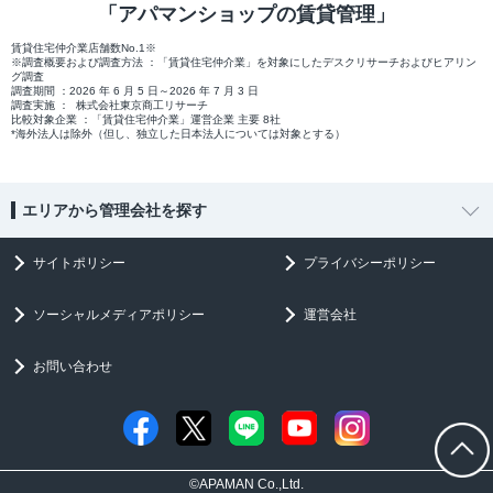
「アパマンショップの賃貸管理」
賃貸住宅仲介業店舗数No.1※
※調査概要および調査方法 ：「賃貸住宅仲介業」を対象にしたデスクリサーチおよびヒアリン
グ調査
調査期間 ：2026 年 6 月 5 日～2026 年 7 月 3 日
調査実施 ： 株式会社東京商工リサーチ
比較対象企業 ：「賃貸住宅仲介業」運営企業 主要 8社
*海外法人は除外（但し、独立した日本法人については対象とする）
エリアから管理会社を探す
サイトポリシー
プライバシーポリシー
ソーシャルメディアポリシー
運営会社
お問い合わせ
©APAMAN Co.,Ltd.