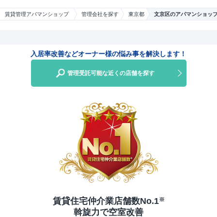
場合には入替を行う必要
は、
がありました。
賃貸管理アパマンショップ
管理会社を探す
東京都
文京区のアパマンショッ
入居率改善などオーナー様の悩み事を解決します！
管理受託可能な近くの店舗を探す
賃貸住宅仲介業店舗数No.1
※
斡旋力で空室改善