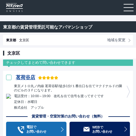
東京都の賃貸管理受託可能なアパマンショップ
地域を変更
東京都
文京区
文京区
茗荷谷店
東京メトロ丸ノ内線 茗荷谷駅/徒歩1分/１番出口を出てマクドナルドの隣
のビルの３Ｆになります。
電話受付：10:00～19:00 改札を出て信号を渡ってすぐです
定休日：水曜日
株式会社 アップル
賃貸管理・空室対策のお問い合わせ（無料）
電話で
WEBで
お問い合わせ
お問い合わせ