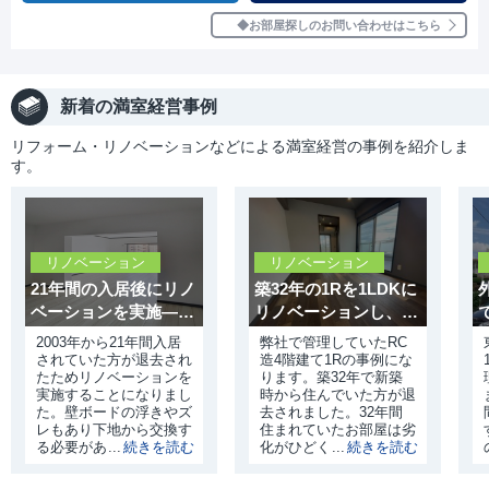
お部屋探しのお問い合わせはこちら
新着の満室経営事例
リフォーム・リノベーションなどによる満室経営の事例を紹介しま
す。
リノベーション
リノベーション
21年間の入居後にリノ
築32年の1Rを1LDKに
ベーションを実施——
リノベーションし、1
老朽化した設備を一新
カ月で満室を実現
2003年から21年間入居
弊社で管理していたRC
されていた方が退去され
造4階建て1Rの事例にな
たためリノベーションを
ります。築32年で新築
実施することになりまし
時から住んでいた方が退
た。壁ボードの浮きやズ
去されました。32年間
レもあり下地から交換す
住まれていたお部屋は劣
る必要がありました。当
化がひどく、原状回復す
然、水回りは劣化をして
る費用も多くかかる状況
おり今後の経営を考えた
でした。そのため私たち