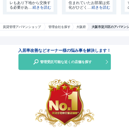
レもあり下地から交換す
住まれていたお部屋は劣
る必要がありました。当
化がひどく、原状回復す
然、水回りは劣化をして
る費用も多くかかる状況
おり今後の経営を考えた
でした。そのため私たち
場合には入替を行う必要
は、
がありました。
賃貸管理アパマンショップ
管理会社を探す
大阪府
大阪市淀川区のアパマン
入居率改善などオーナー様の悩み事を解決します！
管理受託可能な近くの店舗を探す