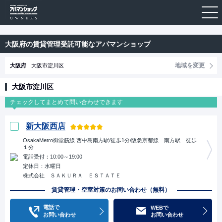
大阪府の賃貸管理受託可能なアパマンショップ
地域を変更
大阪府
大阪市淀川区
大阪市淀川区
新大阪西店
OsakaMetro御堂筋線 西中島南方駅/徒歩1分/阪急京都線 南方駅 徒歩
１分
電話受付：10:00～19:00
定休日：水曜日
株式会社 ＳＡＫＵＲＡ ＥＳＴＡＴＥ
賃貸管理・空室対策のお問い合わせ（無料）
電話で
WEBで
お問い合わせ
お問い合わせ