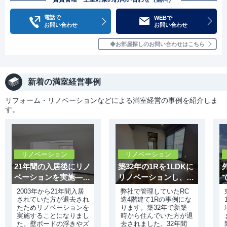
電話で
WEBで
お問い合わせ
お問い合わせ
お部屋探しのお問い合わせはこちら
新着の満室経営事例
リフォーム・リノベーションなどによる満室経営の事例を紹介しま
す。
リノベーション
リノベーション
21年間の入居後にリノ
築32年の1Rを1LDKに
ベーションを実施——
リノベーションし、1
老朽化した設備を一新
カ月で満室を実現
2003年から21年間入居
弊社で管理していたRC
されていた方が退去され
造4階建て1Rの事例にな
たためリノベーションを
ります。築32年で新築
実施することになりまし
時から住んでいた方が退
た。壁ボードの浮きやズ
去されました。32年間