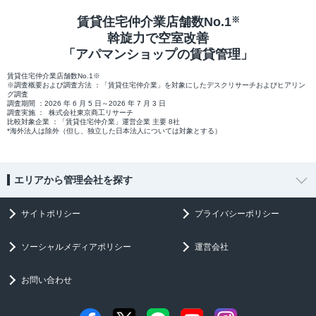
賃貸住宅仲介業店舗数No.1
※
斡旋力で空室改善
「アパマンショップの賃貸管理」
賃貸住宅仲介業店舗数No.1※
※調査概要および調査方法 ：「賃貸住宅仲介業」を対象にしたデスクリサーチおよびヒアリン
グ調査
調査期間 ：2026 年 6 月 5 日～2026 年 7 月 3 日
調査実施 ： 株式会社東京商工リサーチ
比較対象企業 ：「賃貸住宅仲介業」運営企業 主要 8社
*海外法人は除外（但し、独立した日本法人については対象とする）
エリアから管理会社を探す
サイトポリシー
プライバシーポリシー
ソーシャルメディアポリシー
運営会社
お問い合わせ