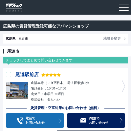
広島県の賃貸管理受託可能なアパマンショップ
地域を変更
広島県
尾道市
尾道市
尾道駅前店
山陽本線（ＪＲ西日本） 尾道駅/徒歩1分
電話受付：10:30～17:30
定休日：水曜日 木曜日
株式会社 タカハシ
賃貸管理・空室対策のお問い合わせ（無料）
電話で
WEBで
お問い合わせ
お問い合わせ