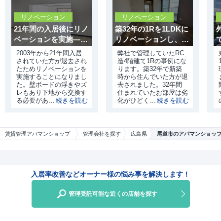
リノベーション
リノベーション
21年間の入居後にリノ
築32年の1Rを1LDKに
ベーションを実施——
リノベーションし、1
老朽化した設備を一新
カ月で満室を実現
2003年から21年間入居
弊社で管理していたRC
されていた方が退去され
造4階建て1Rの事例にな
たためリノベーションを
ります。築32年で新築
実施することになりまし
時から住んでいた方が退
た。壁ボードの浮きやズ
去されました。32年間
レもあり下地から交換す
住まれていたお部屋は劣
る必要がありました。当
化がひどく、原状回復す
然、水回りは劣化をして
る費用も多くかかる状況
おり今後の経営を考えた
でした。そのため私たち
場合には入替を行う必要
は、
がありました。
賃貸管理アパマンショップ
管理会社を探す
広島県
尾道市のアパマンショッ
入居率改善などオーナー様の悩み事を解決します！
管理受託可能な近くの店舗を探す