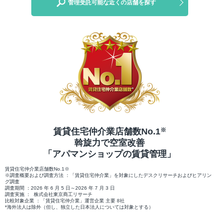
管理受託可能な近くの店舗を探す
賃貸住宅仲介業店舗数No.1
※
斡旋力で空室改善
「アパマンショップの賃貸管理」
賃貸住宅仲介業店舗数No.1※
※調査概要および調査方法 ：「賃貸住宅仲介業」を対象にしたデスクリサーチおよびヒアリン
グ調査
調査期間 ：2026 年 6 月 5 日～2026 年 7 月 3 日
調査実施 ： 株式会社東京商工リサーチ
比較対象企業 ：「賃貸住宅仲介業」運営企業 主要 8社
*海外法人は除外（但し、独立した日本法人については対象とする）