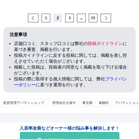
Prev
1
2
3
...
15
Next
注意事項
店舗口コミ、スタッフ口コミは弊社の
投稿ガイドライン
に
基づき審査、掲載を行います。
投稿ガイドラインに反する投稿に関しては、掲載を差し控
えさせていただく場合がございます。
掲載した投稿は、投稿者の同意なく掲載を取り下げる場合
がございます。
投稿の際に取得する個人情報に関しては、弊社
プライバシ
ーポリシー
に基づき運用を行います。
賃貸管理アパマンショップ
管理会社を探す
東京都
葛飾区
アパマンショッ
入居率改善などオーナー様の悩み事を解決します！