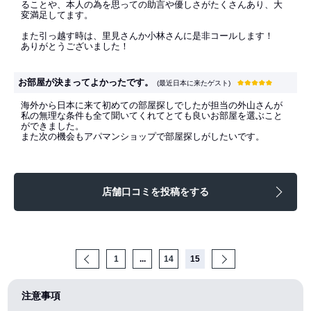
ることや、本人の為を思っての助言や優しさがたくさんあり、大
変満足してます。
また引っ越す時は、里見さんか小林さんに是非コールします！
ありがとうございました！
お部屋が決まってよかったです。
(最近日本に来たゲスト)
海外から日本に来て初めての部屋探しでしたが担当の外山さんが
私の無理な条件も全て聞いてくれてとても良いお部屋を選ぶこと
ができました。
また次の機会もアパマンショップで部屋探しがしたいです。
店舗口コミを投稿をする
Prev
1
...
14
15
Next
注意事項