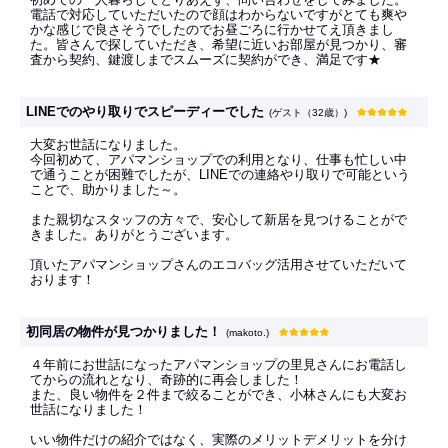
電話で対応していただいたので顔はわからないですがとても爽や
かな感じで良さそうでしたのでお昼ごろに行かせてえ頂きまし
た。皆さんで探していただき、希望に近いお部屋が見つかり、審
査から契約、鍵渡しまでスムーズに契約ができ、満足です★
LINEでのやり取りでスピーディーでした
(ゲスト（32歳）)
大変お世話になりました。
今回初めて、アパマンショップでの利用となり、仕事も忙しい中
で通うことが困難でしたが、LINEでの連絡やり取りで可能という
ことで、助かりました～。
また親切なスタッフの方々で、安心して新居を見つけることがで
きました。ありがとうございます。
頂いたアパマンショップさんのエコバッグ活用させていただいて
おります！
初同居の物件が見つかりました！
(makoto.)
４年前にお世話になったアパマンショップの里見さんにお電話し
てからの流れとなり、奇跡的に再会しました！
また、良い物件を２件まで絞ることができ、小林さんにも大変お
世話になりました！
いい物件だけの紹介ではなく、実際のメリットデメリットを分け