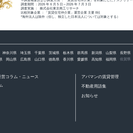
※調査概要および調査方法 ：「賃貸住宅仲介業」を対象にしたデスクリサ
調査期間 ：2026 年 6 月 5 日～2026 年 7 月 3 日
調査実施 ： 株式会社東京商工リサーチ
比較対象企業 ：「賃貸住宅仲介業」運営企業 主要 8社
*海外法人は除外（但し、独立した日本法人については対象とする）
神奈川県
埼玉県
千葉県
茨城県
栃木県
群馬県
新潟県
山梨県
長野県
佐賀県
県
岡山県
広島県
山口県
徳島県
香川県
愛媛県
高知県
福岡県
経営コラム・ニュース
アパマンの賃貸管理
ム
不動産用語集
お知らせ