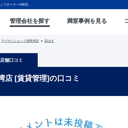
ップオーナーWEB」
管理会社を探す
満室事例を見る
アパマンショップ宜野湾店
口コミ
店舗口コミ
湾店 [賃貸管理]の口コミ