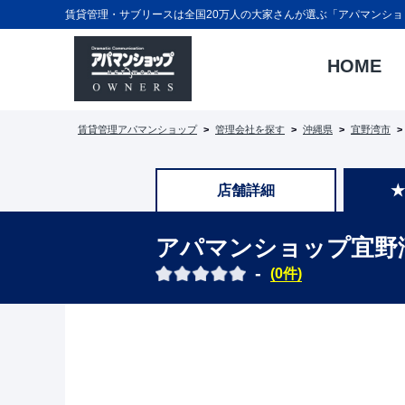
賃貸管理・サブリースは全国20万人の大家さんが選ぶ「アパマンショ
HOME
賃貸管理アパマンショップ
管理会社を探す
沖縄県
宜野湾市
店舗詳細
★
アパマンショップ
宜野
-
(0件)