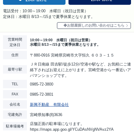
電話受付：10:00～19:00 水曜日（祝日は営業）
定休日：水曜日 8/13～/15まで夏季休業となります。
お部屋探しのお問い合わせはこちら
営業時間
10:00～19:00 水曜日（祝日は営業）
水曜日 8/13～/15まで夏季休業となります。
定休日
住所
〒880-0916 宮崎県宮崎市大字恒久 ６０３－１５
ＪＲ日南線 田吉駅/徒歩12分/空港や駅など、お気軽にご連
最寄り駅
絡下さればお迎えに上がります。宮崎空港から一番近いア
パマンショップです。
TEL
0985-72-3800
FAX
0985-72-3801
会社名
新興不動産 有限会社
宅建免許
宮崎県知事(8)3636
店舗正面の駐車場になります。
駐車場備考
https://maps.app.goo.gl/YCuDAsNVgNVAvz2YA