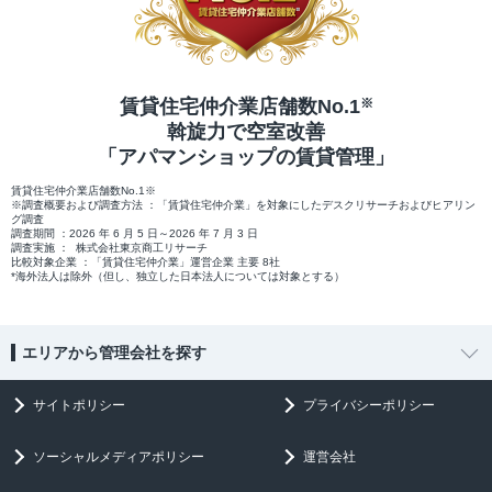
賃貸住宅仲介業店舗数No.1
※
斡旋力で空室改善
「アパマンショップの賃貸管理」
賃貸住宅仲介業店舗数No.1※
※調査概要および調査方法 ：「賃貸住宅仲介業」を対象にしたデスクリサーチおよびヒアリン
グ調査
調査期間 ：2026 年 6 月 5 日～2026 年 7 月 3 日
調査実施 ： 株式会社東京商工リサーチ
比較対象企業 ：「賃貸住宅仲介業」運営企業 主要 8社
*海外法人は除外（但し、独立した日本法人については対象とする）
エリアから管理会社を探す
サイトポリシー
プライバシーポリシー
ソーシャルメディアポリシー
運営会社