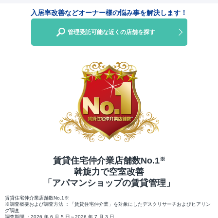
入居率改善などオーナー様の悩み事を解決します！
管理受託可能な近くの店舗を探す
賃貸住宅仲介業店舗数No.1
※
斡旋力で空室改善
「アパマンショップの賃貸管理」
賃貸住宅仲介業店舗数No.1※
※調査概要および調査方法 ：「賃貸住宅仲介業」を対象にしたデスクリサーチおよびヒアリン
グ調査
調査期間 ：2026 年 6 月 5 日～2026 年 7 月 3 日