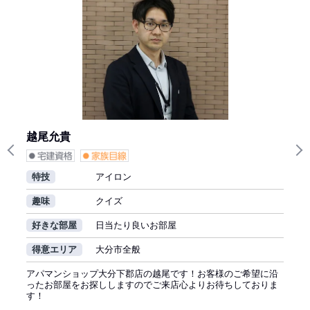
越尾允貴
Previous
N
特技
アイロン
趣味
クイズ
好きな部屋
日当たり良いお部屋
得意エリア
大分市全般
アパマンショップ大分下郡店の越尾です！お客様のご希望に沿
ったお部屋をお探ししますのでご来店心よりお待ちしておりま
す！