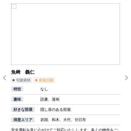
魚﨑 義仁
Previous
N
特技
なし
趣味
読書、漫画
好きな部屋
隠し扉のある部屋
得意エリア
岩国、和木、大竹、廿日市
安全運転を常に心がけてご対応いたしします。多くの物件をご