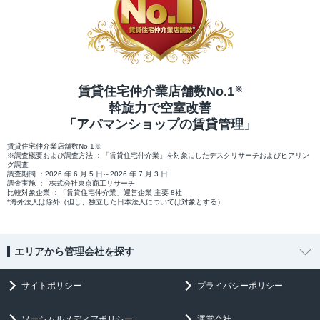
賃貸住宅仲介業店舗数No.1
※
斡旋力で空室改善
「アパマンショップの賃貸管理」
賃貸住宅仲介業店舗数No.1※
※調査概要および調査方法 ：「賃貸住宅仲介業」を対象にしたデスクリサーチおよびヒアリン
グ調査
調査期間 ：2026 年 6 月 5 日～2026 年 7 月 3 日
調査実施 ： 株式会社東京商工リサーチ
比較対象企業 ：「賃貸住宅仲介業」運営企業 主要 8社
*海外法人は除外（但し、独立した日本法人については対象とする）
エリアから管理会社を探す
サイトポリシー
プライバシーポリシー
ソーシャルメディアポリシー
運営会社