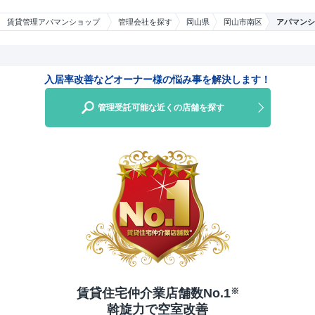
賃貸管理アパマンショップ
管理会社を探す
岡山県
岡山市南区
アパマンシ
入居率改善などオーナー様の悩み事を解決します！
管理受託可能な近くの店舗を探す
賃貸住宅仲介業店舗数No.1
※
斡旋力で空室改善