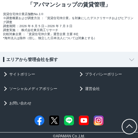
「アパマンショップの賃貸管理」
賃貸住宅仲介業店舗数No.1※
※調査概要および調査方法 ：「賃貸住宅仲介業」を対象にしたデスクリサーチおよびヒアリン
グ調査
調査期間 ：2026 年 6 月 5 日～2026 年 7 月 3 日
調査実施 ： 株式会社東京商工リサーチ
比較対象企業 ：「賃貸住宅仲介業」運営企業 主要 8社
*海外法人は除外（但し、独立した日本法人については対象とする）
エリアから管理会社を探す
サイトポリシー
プライバシーポリシー
ソーシャルメディアポリシー
運営会社
お問い合わせ
©APAMAN Co.,Ltd.