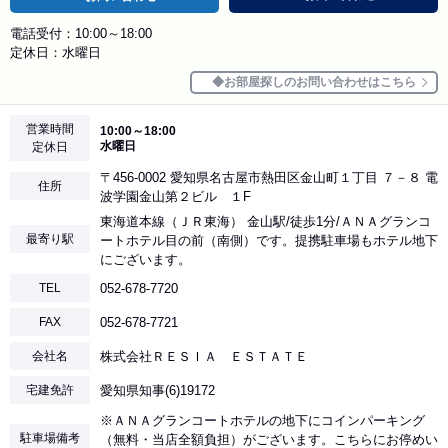
電話受付：10:00～18:00
定休日：水曜日
お部屋探しのお問い合わせはこちら
営業時間
10:00～18:00
水曜日
定休日
〒456-0002 愛知県名古屋市熱田区金山町１丁目 ７－８ 電
住所
波学園金山第２ビル １F
東海道本線（ＪＲ東海） 金山駅/徒歩1分/ＡＮＡグランコ
最寄り駅
ートホテル目の前（南側）です。提携駐車場もホテル地下
にございます。
TEL
052-678-7720
FAX
052-678-7721
会社名
株式会社ＲＥＳＩＡ ＥＳＴＡＴＥ
宅建免許
愛知県知事(6)19172
※ＡＮＡグランコートホテルの地下にコインパーキング
駐車場備考
（無料・当店全額負担）がございます。こちらにお停めい