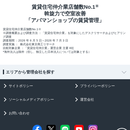
賃貸住宅仲介業店舗数No.1
※
斡旋力で空室改善
「アパマンショップの賃貸管理」
賃貸住宅仲介業店舗数No.1※
※調査概要および調査方法 ：「賃貸住宅仲介業」を対象にしたデスクリサーチおよびヒアリン
グ調査
調査期間 ：2026 年 6 月 5 日～2026 年 7 月 3 日
調査実施 ： 株式会社東京商工リサーチ
比較対象企業 ：「賃貸住宅仲介業」運営企業 主要 8社
*海外法人は除外（但し、独立した日本法人については対象とする）
エリアから管理会社を探す
サイトポリシー
プライバシーポリシー
ソーシャルメディアポリシー
運営会社
お問い合わせ