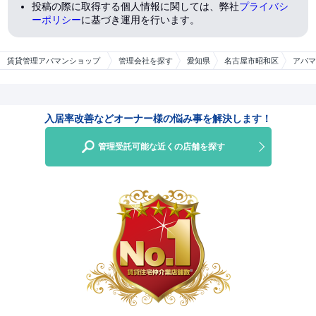
投稿の際に取得する個人情報に関しては、弊社
プライバシ
ーポリシー
に基づき運用を行います。
賃貸管理アパマンショップ
管理会社を探す
愛知県
名古屋市昭和区
アパマ
入居率改善などオーナー様の悩み事を解決します！
管理受託可能な近くの店舗を探す