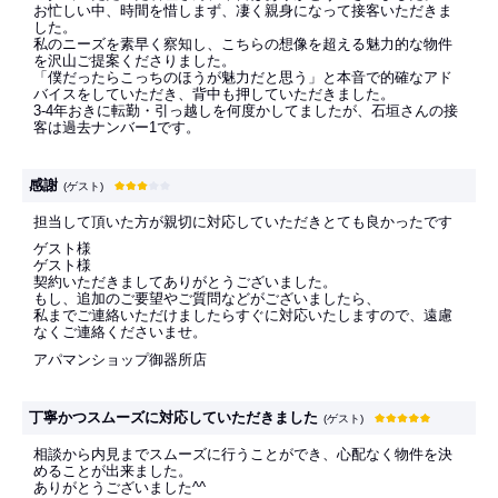
お忙しい中、時間を惜しまず、凄く親身になって接客いただきま
した。
私のニーズを素早く察知し、こちらの想像を超える魅力的な物件
を沢山ご提案くださりました。
「僕だったらこっちのほうが魅力だと思う」と本音で的確なアド
バイスをしていただき、背中も押していただきました。
3-4年おきに転勤・引っ越しを何度かしてましたが、石垣さんの接
客は過去ナンバー1です。
感謝
(ゲスト)
担当して頂いた方が親切に対応していただきとても良かったです
ゲスト様
ゲスト様
契約いただきましてありがとうございました。
もし、追加のご要望やご質問などがございましたら、
私までご連絡いただけましたらすぐに対応いたしますので、遠慮
なくご連絡くださいませ。
アパマンショップ御器所店
丁寧かつスムーズに対応していただきました
(ゲスト)
相談から内見までスムーズに行うことができ、心配なく物件を決
めることが出来ました。
ありがとうございました^^