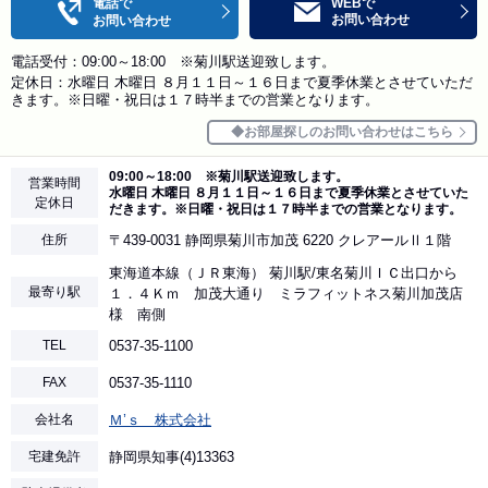
電話で
WEBで
お問い合わせ
お問い合わせ
電話受付：09:00～18:00 ※菊川駅送迎致します。
定休日：水曜日 木曜日 ８月１１日～１６日まで夏季休業とさせていただ
きます。※日曜・祝日は１７時半までの営業となります。
お部屋探しのお問い合わせはこちら
09:00～18:00 ※菊川駅送迎致します。
営業時間
水曜日 木曜日 ８月１１日～１６日まで夏季休業とさせていた
定休日
だきます。※日曜・祝日は１７時半までの営業となります。
住所
〒439-0031 静岡県菊川市加茂 6220 クレアールⅡ１階
東海道本線（ＪＲ東海） 菊川駅/東名菊川ＩＣ出口から
最寄り駅
１．４Ｋｍ 加茂大通り ミラフィットネス菊川加茂店
様 南側
TEL
0537-35-1100
FAX
0537-35-1110
会社名
Ｍ’ｓ 株式会社
宅建免許
静岡県知事(4)13363