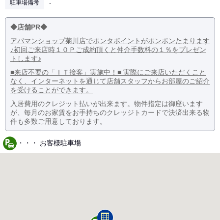
駐車場備考
-
◆店舗PR◆
アパマンショップ菊川店でポンタポイントがポンポンたまります
♪初回ご来店時１０Ｐご成約頂くと仲介手数料の１％をプレゼン
トします♪
■来店不要の「ＩＴ接客」実施中！■ 実際にご来店いただくこと
なく、インターネットを通じて店舗スタッフからお部屋のご紹介
を受けることができます。
入居費用のクレジット払いが出来ます。物件指定は御座います
が、毎月のお家賃をお手持ちのクレッジトカードで決済出来る物
件も多数ご用意しております。
・・・ お客様駐車場