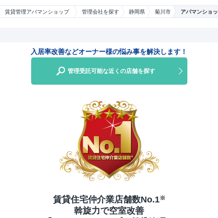
賃貸管理アパマンショップ
管理会社を探す
静岡県
菊川市
アパマンショッ
入居率改善などオーナー様の悩み事を解決します！
管理受託可能な近くの店舗を探す
賃貸住宅仲介業店舗数No.1
※
斡旋力で空室改善