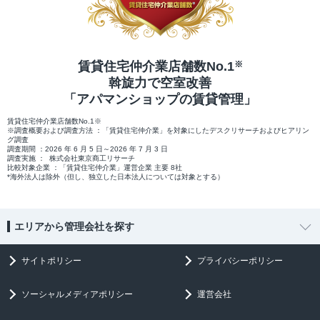
賃貸住宅仲介業店舗数No.1
※
斡旋力で空室改善
「アパマンショップの賃貸管理」
賃貸住宅仲介業店舗数No.1※
※調査概要および調査方法 ：「賃貸住宅仲介業」を対象にしたデスクリサーチおよびヒアリン
グ調査
調査期間 ：2026 年 6 月 5 日～2026 年 7 月 3 日
調査実施 ： 株式会社東京商工リサーチ
比較対象企業 ：「賃貸住宅仲介業」運営企業 主要 8社
*海外法人は除外（但し、独立した日本法人については対象とする）
エリアから管理会社を探す
サイトポリシー
プライバシーポリシー
ソーシャルメディアポリシー
運営会社