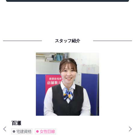
スタッフ紹介
百瀬
Previous
N