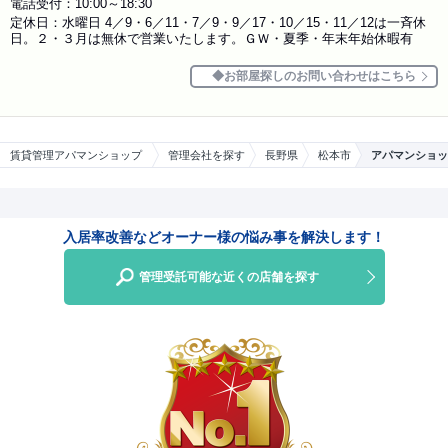
電話受付：10:00～18:30
定休日：水曜日 4／9・6／11・7／9・9／17・10／15・11／12は一斉休
日。２・３月は無休で営業いたします。ＧＷ・夏季・年末年始休暇有
お部屋探しのお問い合わせはこちら
賃貸管理アパマンショップ
管理会社を探す
長野県
松本市
アパマンショッ
入居率改善などオーナー様の悩み事を解決します！
管理受託可能な近くの店舗を探す