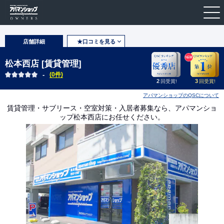
店舗詳細
★口コミを見る
松本西店 [賃貸管理]
-
(0件)
2
3
回受賞!
回受賞!
アパマンショップのQSCについて
賃貸管理・サブリース・空室対策・入居者募集なら、アパマンショ
ップ松本西店にお任せください。