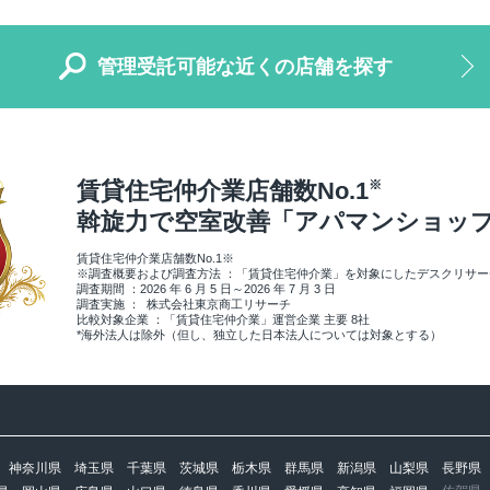
管理受託可能な近くの店舗を探す
賃貸住宅仲介業店舗数No.1
※
斡旋力で空室改善
「アパマンショッ
賃貸住宅仲介業店舗数No.1※
※調査概要および調査方法 ：「賃貸住宅仲介業」を対象にしたデスクリサ
調査期間 ：2026 年 6 月 5 日～2026 年 7 月 3 日
調査実施 ： 株式会社東京商工リサーチ
比較対象企業 ：「賃貸住宅仲介業」運営企業 主要 8社
*海外法人は除外（但し、独立した日本法人については対象とする）
神奈川県
埼玉県
千葉県
茨城県
栃木県
群馬県
新潟県
山梨県
長野県