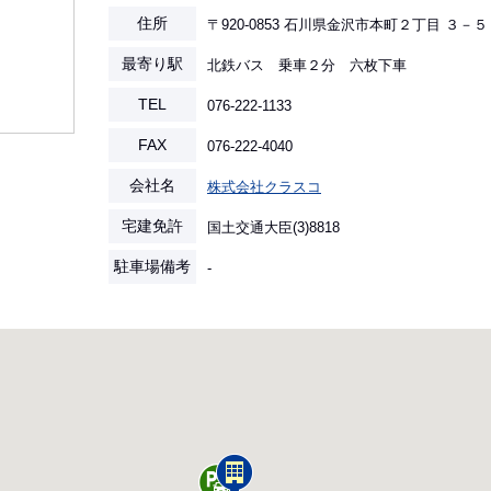
住所
〒920-0853 石川県金沢市本町２丁目 ３－５
最寄り駅
北鉄バス 乗車２分 六枚下車
TEL
076-222-1133
FAX
076-222-4040
会社名
株式会社クラスコ
宅建免許
国土交通大臣(3)8818
駐車場備考
-