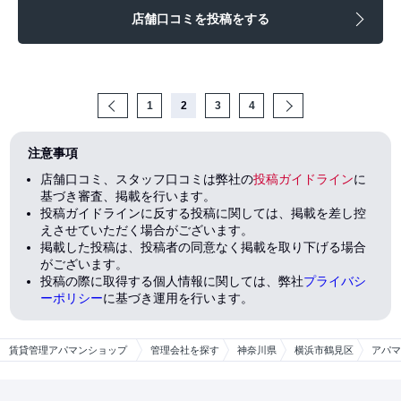
店舗口コミを投稿をする
Prev
1
2
3
4
Next
注意事項
店舗口コミ、スタッフ口コミは弊社の
投稿ガイドライン
に
基づき審査、掲載を行います。
投稿ガイドラインに反する投稿に関しては、掲載を差し控
えさせていただく場合がございます。
掲載した投稿は、投稿者の同意なく掲載を取り下げる場合
がございます。
投稿の際に取得する個人情報に関しては、弊社
プライバシ
ーポリシー
に基づき運用を行います。
賃貸管理アパマンショップ
管理会社を探す
神奈川県
横浜市鶴見区
アパマ