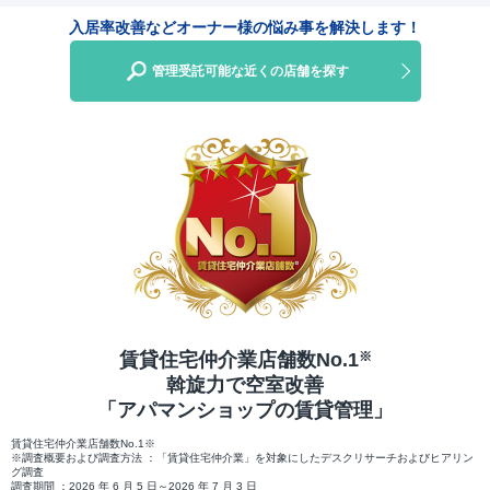
入居率改善などオーナー様の悩み事を解決します！
管理受託可能な近くの店舗を探す
賃貸住宅仲介業店舗数No.1
※
斡旋力で空室改善
「アパマンショップの賃貸管理」
賃貸住宅仲介業店舗数No.1※
※調査概要および調査方法 ：「賃貸住宅仲介業」を対象にしたデスクリサーチおよびヒアリン
グ調査
調査期間 ：2026 年 6 月 5 日～2026 年 7 月 3 日