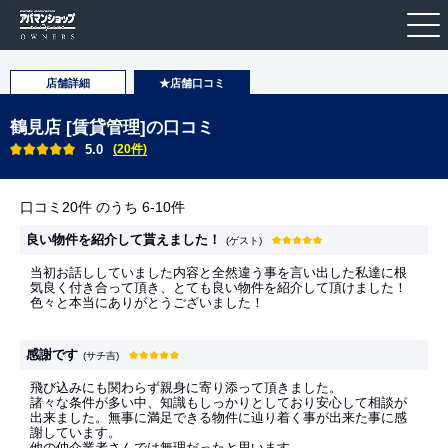
店舗詳細
★店舗口コミ
鶴見店 [賃貸管理]の口コミ
5.0
(20件)
口コミ20件 のうち 6-10件
良い物件を紹介して貰えました！
(ゲスト)
当初お話ししていました内容と全然違う事を言い出した私達に根
気良く付き合って頂き、とても良い物件を紹介して頂けました！
色々と本当にありがとうございました！
感謝です
(サチ吉)
飛び込みにも関わらず親身に寄り添って頂きました。
諸々な条件が多い中、知識もしっかりとしており安心して相談が
出来ました。無事に満足できる物件に辿り着く事が出来た事に感
謝しています。
他の仲介業者さんでは無理だったと思います。