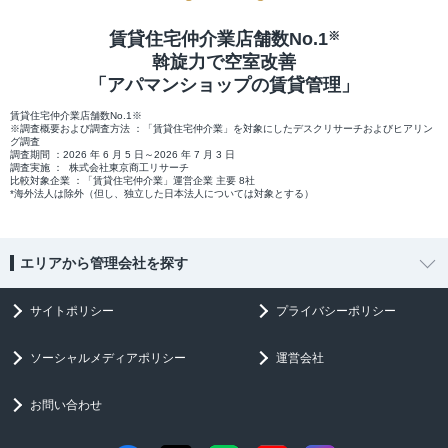
賃貸住宅仲介業店舗数No.1
※
斡旋力で空室改善
「アパマンショップの賃貸管理」
賃貸住宅仲介業店舗数No.1※
※調査概要および調査方法 ：「賃貸住宅仲介業」を対象にしたデスクリサーチおよびヒアリン
グ調査
調査期間 ：2026 年 6 月 5 日～2026 年 7 月 3 日
調査実施 ： 株式会社東京商工リサーチ
比較対象企業 ：「賃貸住宅仲介業」運営企業 主要 8社
*海外法人は除外（但し、独立した日本法人については対象とする）
エリアから管理会社を探す
サイトポリシー
プライバシーポリシー
ソーシャルメディアポリシー
運営会社
お問い合わせ