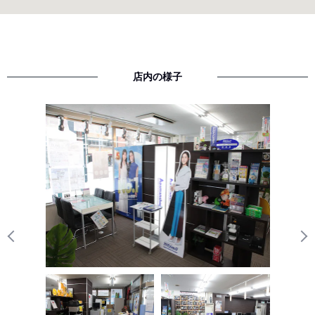
店内の様子
Previous
N