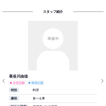
スタッフ紹介
長谷川由佳
Previous
N
特技
料理
趣味
食べる事