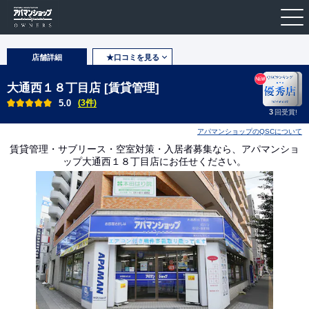
店舗詳細
★口コミを見る
大通西１８丁目店 [賃貸管理]
5.0
(3件)
3
回受賞!
アパマンショップのQSCについて
賃貸管理・サブリース・空室対策・入居者募集なら、アパマンショ
ップ大通西１８丁目店にお任せください。