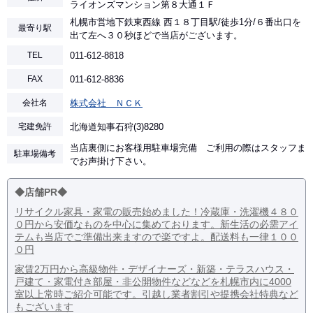
ライオンズマンション第８大通１Ｆ
札幌市営地下鉄東西線 西１８丁目駅/徒歩1分/６番出口を
最寄り駅
出て左へ３０秒ほどで当店がございます。
TEL
011-612-8818
FAX
011-612-8836
会社名
株式会社 ＮＣＫ
宅建免許
北海道知事石狩(3)8280
当店裏側にお客様用駐車場完備 ご利用の際はスタッフま
駐車場備考
でお声掛け下さい。
◆店舗PR◆
リサイクル家具・家電の販売始めました！冷蔵庫・洗濯機４８０
０円から安価なものを中心に集めております。新生活の必需アイ
テムも当店でご準備出来ますので楽ですよ。配送料も一律１００
０円
家賃2万円から高級物件・デザイナーズ・新築・テラスハウス・
戸建て・家電付き部屋・非公開物件などなどを札幌市内に4000
室以上常時ご紹介可能です。引越し業者割引や提携会社特典など
もございます