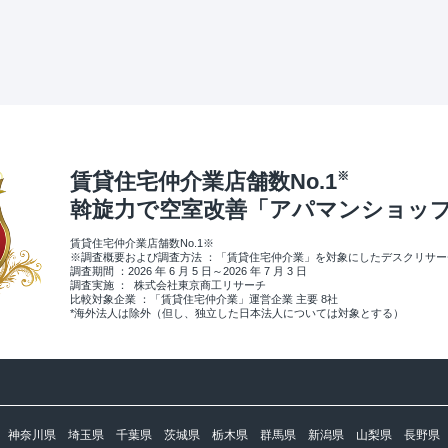
賃貸住宅仲介業店舗数No.1
※
斡旋力で空室改善
「アパマンショッ
賃貸住宅仲介業店舗数No.1※
※調査概要および調査方法 ：「賃貸住宅仲介業」を対象にしたデスクリサ
調査期間 ：2026 年 6 月 5 日～2026 年 7 月 3 日
調査実施 ： 株式会社東京商工リサーチ
比較対象企業 ：「賃貸住宅仲介業」運営企業 主要 8社
*海外法人は除外（但し、独立した日本法人については対象とする）
神奈川県
埼玉県
千葉県
茨城県
栃木県
群馬県
新潟県
山梨県
長野県