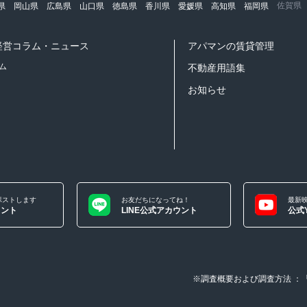
佐賀県
県
岡山県
広島県
山口県
徳島県
香川県
愛媛県
高知県
福岡県
経営コラム・ニュース
アパマンの賃貸管理
ム
不動産用語集
お知らせ
ポストします
お友だちになってね！
最新
ウント
LINE公式アカウント
公式Y
※調査概要および調査方法 ：